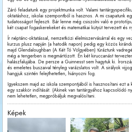
Záró feladatunk egy projektmunka volt. Valami tantárgyspecifiku
oktatáshoz, iskolai szempontból is hasznos. A mi csapatunk egy
tudatosságot fejleszti. Bár lenne még csiszolni való e prototíp
két csapat fogaskerekeket és matematikai kütyüt tervezett és n
Ír néptánc-oktatással, nemzetközi élelmiszervásárral és egy v
kurzus plusz napján (a hatodik napon) pedig egy közös kirán
majd Glendaloughban (A Két Tó Völgyében) túráztunk vadregény
még a tengerben is megmártózott. Én két kiruccanást tervezt
halászfalujába. De persze a Guinnesst sem hagytuk ki. Írország s
és emeletes buszaival tényleg varázslatos volt. A sirályok vij
hangjuk szintén felejthetetlen, hiányozni fog.
Igyekszem majd az iskola szempontjából is hasznosítani ezt a
egy szakkör indítását. (Akinek van tantárgyához kapcsolódó ny
nem lehetetlen, megpróbáljuk megvalósítani.
Képek