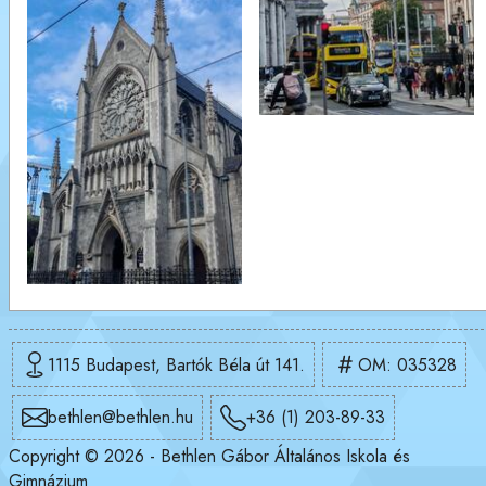
1115 Budapest, Bartók Béla út 141.
OM: 035328
bethlen@bethlen.hu
+36 (1) 203-89-33
Copyright © 2026 - Bethlen Gábor Általános Iskola és
Gimnázium