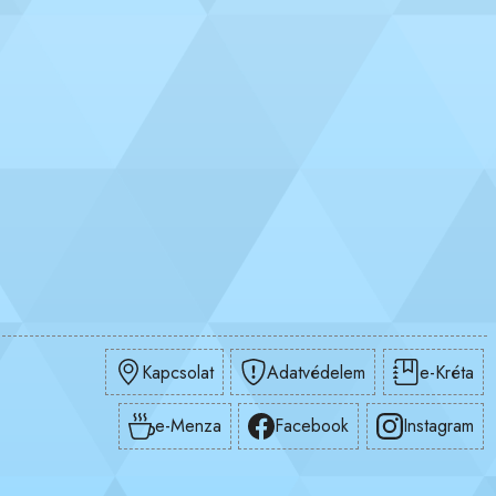
Kapcsolat
Adatvédelem
e-Kréta
e-Menza
Facebook
Instagram