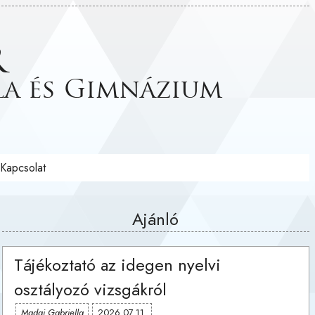
r
la és Gimnázium
Kapcsolat
Ajánló
Tájékoztató az idegen nyelvi
osztályozó vizsgákról
Madai Gabriella
2026.07.11.