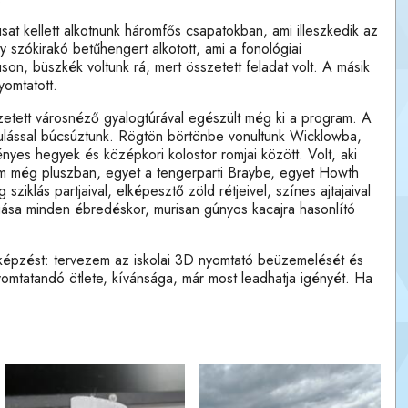
sat kellett alkotnunk háromfős csapatokban, ami illeszkedik az
 szókirakó betűhengert alkotott, ami a fonológiai
uson, büszkék voltunk rá, mert összetett feladat volt. A másik
yomtatott.
ezetett városnéző gyalogtúrával egészült még ki a program. A
dulással búcsúztunk. Rögtön börtönbe vonultunk Wicklowba,
es hegyek és középkori kolostor romjai között. Volt, aki
em még pluszban, egyet a tengerparti Braybe, egyet Howth
ziklás partjaival, elképesztő zöld rétjeivel, színes ajtajaival
jogása minden ébredéskor, murisan gúnyos kacajra hasonlító
 képzést: tervezem az iskolai 3D nyomtató beüzemelését és
omtatandó ötlete, kívánsága, már most leadhatja igényét. Ha