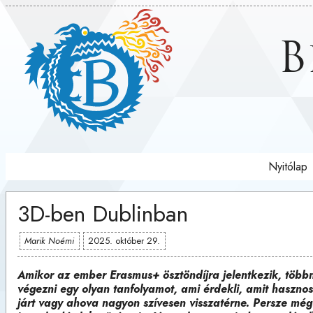
B
Nyitólap
3D-ben Dublinban
Marik Noémi
2025. október 29.
Amikor az ember Erasmus+ ösztöndíjra jelentkezik, többny
végezni egy olyan tanfolyamot, ami érdekli, amit haszno
járt vagy ahova nagyon szívesen visszatérne. Persze még