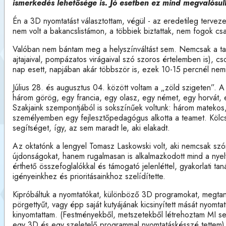
ismerkedés lehetősége is. Jó esetben ez mind megvalósul
Én a 3D nyomtatást választottam, végül - az eredetileg tervezett
nem volt a bakancslistámon, a többiek biztattak, nem fogok cs
Valóban nem bántam meg a helyszínváltást sem. Nemcsak a tanf
ajtajaival, pompázatos virágaival szó szoros értelemben is), 
nap esett, napjában akár többször is, ezek 10-15 percnél nemig
Július 28. és augusztus 04. között voltam a „zöld szigeten”. A
három görög, egy francia, egy olasz, egy német, egy horvát, e
Szakjaink szempontjából is sokszínűek voltunk: három matekos, 
személyemben egy fejlesztőpedagógus alkotta a teamet. Kölc
segítséget, így, az sem maradt le, aki elakadt.
Az oktatónk a lengyel Tomasz Laskowski volt, aki nemcsak szó
újdonságokat, hanem rugalmasan is alkalmazkodott mind a nyelvi
érthető összefoglalókkal és támogató jelenléttel, gyakorlati t
igényeinkhez és prioritásainkhoz szelídítette.
Kipróbáltuk a nyomtatókat, különböző 3D programokat, megtanult
pörgettyűt, vagy épp saját kutyájának kicsinyített mását nyomtat
kinyomtattam. (Festményekből, metszetekből létrehoztam MI se
egy 3D és egy szeletelő programmal nyomtatáskésszé tettem)