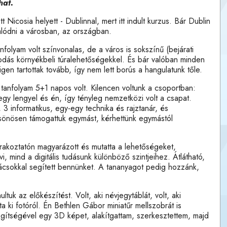
hat.
 Nicosia helyett - Dublinnal, mert itt indult kurzus. Bár Dublin
alódni a városban, az országban.
olyam volt színvonalas, de a város is sokszínű (bejárati
csodás környékbeli túralehetőségekkel. És bár valóban minden
en tartottak tovább, így nem lett borús a hangulatunk tőle.
 tanfolyam 5+1 napos volt. Kilencen voltunk a csoportban:
gy lengyel és én, így tényleg nemzetközi volt a csapat.
3 informatikus, egy-egy technika és rajztanár, és
sönösen támogattuk egymást, kérhettünk egymástól
rakoztatón magyarázott és mutatta a lehetőségeket,
, mind a digitális tudásunk különböző szintjeihez. Átlátható,
anácsokkal segített bennünket. A tananyagot pedig hozzánk,
uk az előkészítést. Volt, aki névjegytáblát, volt, aki
ta ki fotóról. Én Bethlen Gábor miniatűr mellszobrát is
gítségével egy 3D képet, alakítgattam, szerkesztettem, majd
.