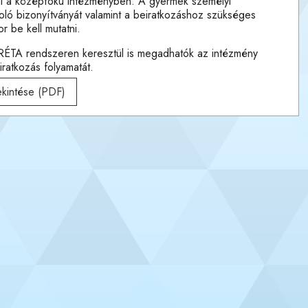
ni a középfokú intézményben. A gyermek személyi
zoló bizonyítványát valamint a beiratkozáshoz szükséges
r be kell mutatni.
RÉTA rendszeren keresztül is megadhatók az intézmény
ratkozás folyamatát.
ekintése (PDF)