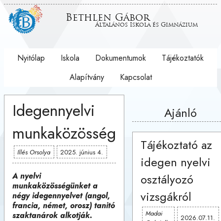
Bethlen Gábor
Általános Iskola és Gimnázium
Nyitólap
Iskola
Dokumentumok
Tájékoztatók
Alapítvány
Kapcsolat
Idegennyelvi
Ajánló
munkaközösség
Tájékoztató az
Illés Orsolya
2025. június 4.
idegen nyelvi
A nyelvi
osztályozó
munkaközösségünket a
vizsgákról
négy idegennyelvet (angol,
francia, német, orosz) tanitó
Madai
szaktanárok alkotják.
2026.07.11.