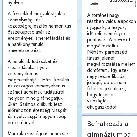
2026.06.22.
nyelven.
Lelle
A fentiekkel megvalósítjuk a
A történet nagy
személyiség- és
részben valós alapokon
közösségfejlesztés harmonikus
nyugszik, a helyek,
összekapcsolását az
időbeli események
eredményes ismeretátadást és
pontosak. A neveket
a hatékony tanulói
megváltoztattuk.
ismeretszerzést.
Néhány párbeszéd,
társas jelenet
A tanulóink tudásukat és
megváltoztatása mellett
kreativitásukat nyelvi
döntöttem, így ezek
versenyeken is
nagy része fikciós
megmutathatják. Házi, kerületi
jellegű, de ez nem
és országos versenyeken is
feltétlen jelenti azt,
számot adhatnak tudásukról,
hogy teljesen
melyben mindig támogatjuk
valóságtól
őket. Számos diákunk tesz
elrugaszkodott.
előrehozott érettségi vizsgát
és nyelvvizsgát nagyon szép
Beiratkozás a
eredménnyel.
gimnáziumba
Munkaközösségünk nem csak