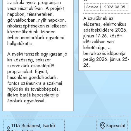
az iskola nyelvi programjain
Bethlen
2026.06.05.
vesz részt aktívan. A projekt
napokon, témaheteken,
A szülőknek az
gólyatáborban, nyílt napokon,
előzetes, elektronikus
iskolaszépítéseken is lelkesen
adatbeküldésre 2026.
közreműködünk. Minden
június 17-26. közötti
évben mentorálunk egyetemi
időszakban van
hallgatókat is.
lehetősége, a
beiratkozás időpontja
A nyelvi tanszék egy igazán jó
pedig 2026. június 25-
kis közösség, sokszor
26.
szervezünk csapatépítő
programokat. Együtt,
hasonlóan gondolkodunk,
fontos számunkra a szakmai
fejlődés és továbbképzés,
illetve baráti kapcsolatot is
ápolunk egymással.
1115 Budapest, Bartók
Kapcsolat