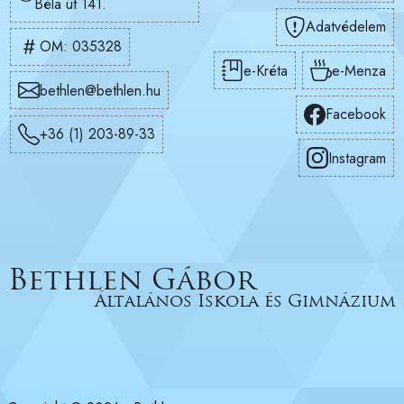
Béla út 141.
Adatvédelem
OM: 035328
e-Kréta
e-Menza
bethlen@bethlen.hu
Facebook
+36 (1) 203-89-33
Instagram
Bethlen Gábor
Általános Iskola és Gimnázium