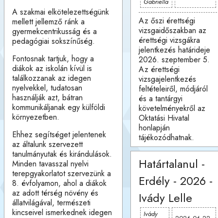
Gabriella
A szakmai elkötelezettségünk
Az őszi érettségi
mellett jellemző ránk a
vizsgaidőszakban az
gyermekcentrikusság és a
érettségi vizsgákra
pedagógiai sokszínűség.
jelentkezés határideje
Fontosnak tartjuk, hogy a
2026. szeptember 5.
diákok az iskolán kívül is
Az érettségi
találkozzanak az idegen
vizsgajelentkezés
nyelvekkel, tudatosan
feltételeiről, módjáról
használják azt, bátran
és a tantárgyi
kommunikáljanak egy külföldi
követelményekről az
környezetben.
Oktatási Hivatal
honlapján
Ehhez segítséget jelentenek
tájékozódhatnak.
az általunk szervezett
tanulmányutak és kirándulások.
Határtalanul -
Minden tavasszal nyelvi
terepgyakorlatot szervezünk a
Erdély - 2026 -
8. évfolyamon, ahol a diákok
az adott térség növény és
Ivády Lelle
állatvilágával, természeti
kincseivel ismerkednek idegen
Ivády