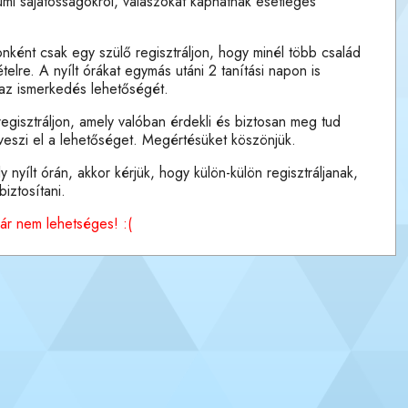
umi sajátosságokról, válaszokat kaphatnak esetleges
onként csak egy szülő regisztráljon, hogy minél több család
lre. A nyílt órákat egymás utáni 2 tanítási napon is
az ismerkedés lehetőségét.
regisztráljon, amely valóban érdekli és biztosan meg tud
 veszi el a lehetőséget. Megértésüket köszönjük.
nyílt órán, akkor kérjük, hogy külön-külön regisztráljanak,
iztosítani.
már nem lehetséges! :(