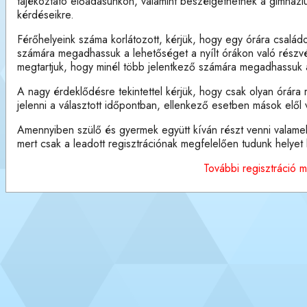
tájékoztató előadásunkon, valamint beszélgethetnek a gimnázi
kérdéseikre.
Férőhelyeink száma korlátozott, kérjük, hogy egy órára család
számára megadhassuk a lehetőséget a nyílt órákon való részvéte
megtartjuk, hogy minél több jelentkező számára megadhassuk 
A nagy érdeklődésre tekintettel kérjük, hogy csak olyan órára 
jelenni a választott időpontban, ellenkező esetben mások elől
Amennyiben szülő és gyermek együtt kíván részt venni valamely 
mert csak a leadott regisztrációnak megfelelően tudunk helyet b
További regisztráció 