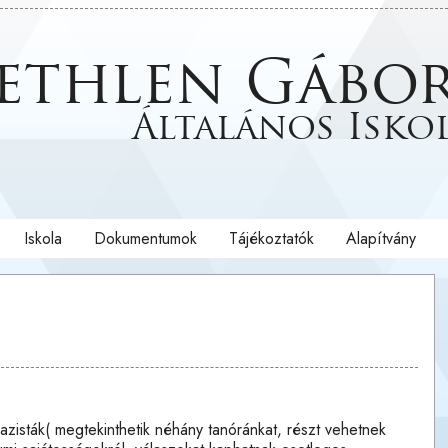
ethlen Gábo
Általános Isko
Iskola
Dokumentumok
Tájékoztatók
Alapítvány
zisták( megtekinthetik néhány tanóránkat, részt vehetnek