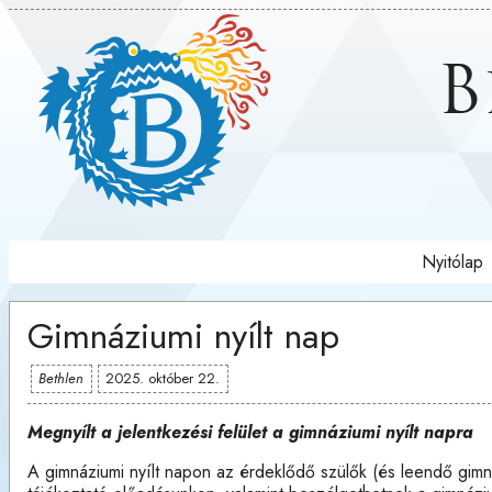
B
Nyitólap
Gimnáziumi nyílt nap
Bethlen
2025. október 22.
Megnyílt a jelentkezési felület a gimnáziumi nyílt napra
A gimnáziumi nyílt napon az érdeklődő szülők (és leendő gimna