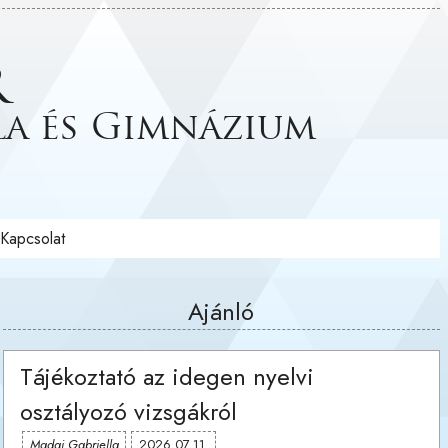
r
la és Gimnázium
Kapcsolat
Ajánló
Tájékoztató az idegen nyelvi
osztályozó vizsgákról
Madai Gabriella
2026.07.11.