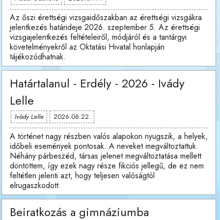
Az őszi érettségi vizsgaidőszakban az érettségi vizsgákra
jelentkezés határideje 2026. szeptember 5. Az érettségi
vizsgajelentkezés feltételeiről, módjáról és a tantárgyi
követelményekről az Oktatási Hivatal honlapján
tájékozódhatnak.
Határtalanul - Erdély - 2026 - Ivády
Lelle
Ivády Lelle
2026.06.22.
A történet nagy részben valós alapokon nyugszik, a helyek,
időbeli események pontosak. A neveket megváltoztattuk.
Néhány párbeszéd, társas jelenet megváltoztatása mellett
döntöttem, így ezek nagy része fikciós jellegű, de ez nem
feltétlen jelenti azt, hogy teljesen valóságtól
elrugaszkodott.
Beiratkozás a gimnáziumba