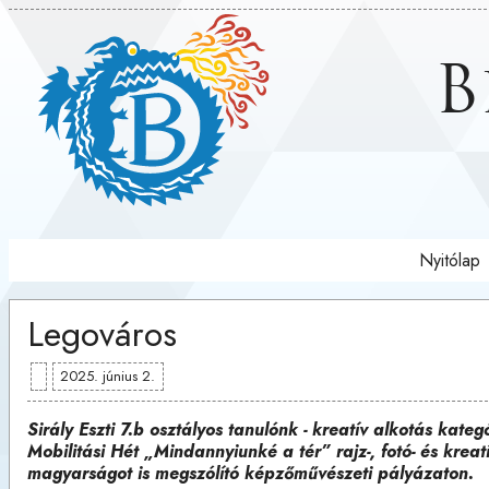
B
Nyitólap
Legováros
2025. június 2.
Sirály Eszti 7.b osztályos tanulónk - kreatív alkotás kate
Mobilitási Hét „Mindannyiunké a tér” rajz-, fotó- és kreat
magyarságot is megszólító képzőművészeti pályázaton.