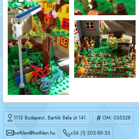
1115 Budapest, Bartók Béla út 141.
OM: 035328
bethlen@bethlen.hu
+36 (1) 203-89-33