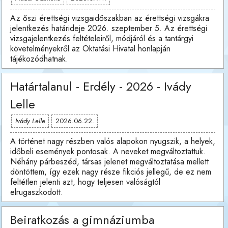
Az őszi érettségi vizsgaidőszakban az érettségi vizsgákra
jelentkezés határideje 2026. szeptember 5. Az érettségi
vizsgajelentkezés feltételeiről, módjáról és a tantárgyi
követelményekről az Oktatási Hivatal honlapján
tájékozódhatnak.
Határtalanul - Erdély - 2026 - Ivády
Lelle
Ivády Lelle
2026.06.22.
A történet nagy részben valós alapokon nyugszik, a helyek,
időbeli események pontosak. A neveket megváltoztattuk.
Néhány párbeszéd, társas jelenet megváltoztatása mellett
döntöttem, így ezek nagy része fikciós jellegű, de ez nem
feltétlen jelenti azt, hogy teljesen valóságtól
elrugaszkodott.
Beiratkozás a gimnáziumba