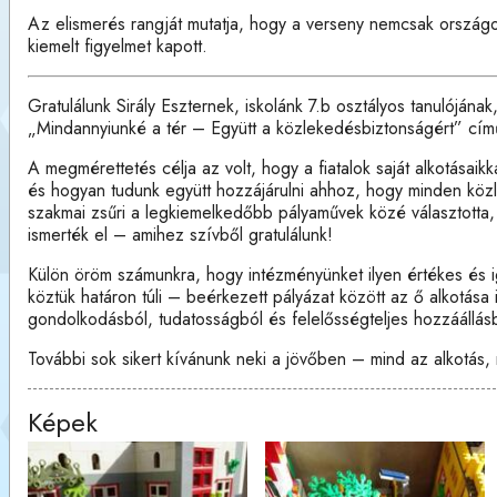
Az elismerés rangját mutatja, hogy a verseny nemcsak országo
kiemelt figyelmet kapott.
Gratulálunk Sirály Eszternek, iskolánk 7.b osztályos tanulójának
„Mindannyiunké a tér – Együtt a közlekedésbiztonságért” című
A megmérettetés célja az volt, hogy a fiatalok saját alkotásaik
és hogyan tudunk együtt hozzájárulni ahhoz, hogy minden közl
szakmai zsűri a legkiemelkedőbb pályaművek közé választotta, 
ismerték el – amihez szívből gratulálunk!
Külön öröm számunkra, hogy intézményünket ilyen értékes és 
köztük határon túli – beérkezett pályázat között az ő alkotása 
gondolkodásból, tudatosságból és felelősségteljes hozzáállás
További sok sikert kívánunk neki a jövőben – mind az alkotás,
Képek