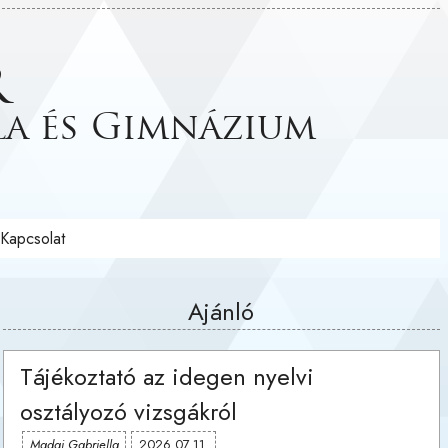
r
la és Gimnázium
Kapcsolat
Ajánló
Tájékoztató az idegen nyelvi
osztályozó vizsgákról
Madai Gabriella
2026.07.11.