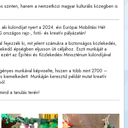
s szinten, hanem a nemzetközi magyar kulturális közegben is
, aki különdíjat nyert a 2024. évi Európai Mobilitási Hét
 országos rajz-, fotó- és kreatív pályázatán!
kal fejezzék ki, mit jelent számukra a biztonságos közlekedés,
ekedő épségben eljusson úti céljához. Eszti munkáját a
ezért az Építési és Közlekedési Minisztérium különdíjával
igényes munkával képviselte, hiszen a több mint 2700 –
is kiemelkedett. Munkáján keresztül példát mutat kreatív
ból.
 mind a tanulás terén!