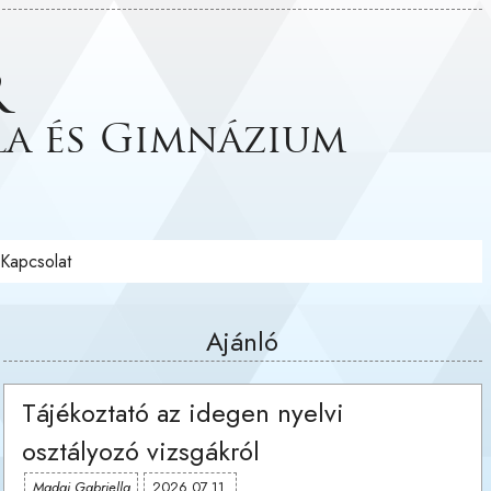
r
la és Gimnázium
Kapcsolat
Ajánló
Tájékoztató az idegen nyelvi
osztályozó vizsgákról
Madai Gabriella
2026.07.11.