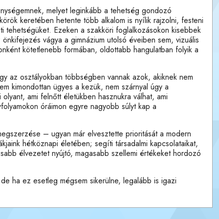
kenységemnek, melyet leginkább a tehetség gondozó
rök keretében hetente több alkalom is nyílik rajzolni, festeni
i tehetségüket. Ezeken a szakköri foglalkozásokon kisebbek
az önkifejezés vágya a gimnázium utolsó éveiben sem, vizuális
ánonként kötetlenebb formában, oldottabb hangulatban folyik a
hogy az osztályokban többségben vannak azok, akiknek nem
 nem kimondottan ügyes a kezük, nem szárnyal úgy a
 olyant, ami felnőtt életükben hasznukra válhat, ami
 évfolyamokon óráimon egyre nagyobb súlyt kap a
egszerzése – ugyan már elvesztette prioritását a modern
aink hétköznapi életében; segíti társadalmi kapcsolataikat,
rtósabb élvezetet nyújtó, magasabb szellemi értékeket hordozó
 de ha ez esetleg mégsem sikerülne, legalább is igazi