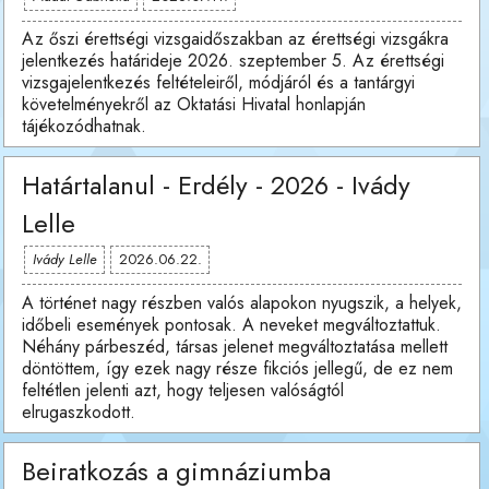
Az őszi érettségi vizsgaidőszakban az érettségi vizsgákra
jelentkezés határideje 2026. szeptember 5. Az érettségi
vizsgajelentkezés feltételeiről, módjáról és a tantárgyi
követelményekről az Oktatási Hivatal honlapján
tájékozódhatnak.
Határtalanul - Erdély - 2026 - Ivády
Lelle
Ivády Lelle
2026.06.22.
A történet nagy részben valós alapokon nyugszik, a helyek,
időbeli események pontosak. A neveket megváltoztattuk.
Néhány párbeszéd, társas jelenet megváltoztatása mellett
döntöttem, így ezek nagy része fikciós jellegű, de ez nem
feltétlen jelenti azt, hogy teljesen valóságtól
elrugaszkodott.
Beiratkozás a gimnáziumba