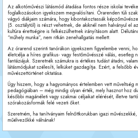
Az alkotóművészi látásmód átadása fontos része iskolai tevé
foglalkozásokon igyekszem megvalósítani. Órarenden túli szakkö
vágyó diákjaim számára, hogy kibontakoztassák képzőművészet
(5. osztálytól) is részt vehetnek, de akiknél nem halványul el 
kultúra érettségire is felkészülhetnek irányításom alatt. Délut
“műhely munka”, nem ritkán zenehallgatás mellett.
Az órarend szerinti tanórákon igyekszem figyelembe venni, 
életcélja a híres grafikus- vagy festőművésszé válás, esetleg
fantáziájuk. Szeretnék számukra is értékes tudást átadni, valami
látásmódjukat szélesíti, lelküket gazdagítja. Ezért, a felsőbb
művészettörténet oktatása.
Úgy hiszem, hogy a hagyományos értelemben vett műveltség m
pedagógiában – még mindig olyan érték, mely hasznot hoz diákj
későbbi magánéleti vagy szakmai céljaikat elérését, illetve ta
szórakozásformák felé vezeti őket.
Szeretném, ha tanítványaim felnőttkorukban igazi művészekké,
műélvezőkké válnának!