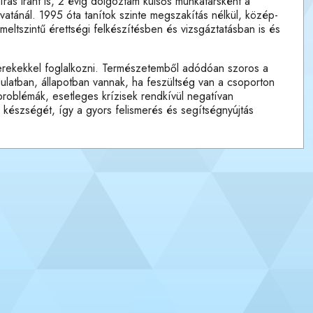
rás iránt is, 2 évig dolgoztam külsős munkatársként a
ovatánál. 1995 óta tanítok szinte megszakítás nélkül, közép-
eltszintű érettségi felkészítésben és vizsgáztatásban is és
yerekekkel foglalkozni. Természetemből adódóan szoros a
latban, állapotban vannak, ha feszültség van a csoporton
 problémák, esetleges krízisek rendkívül negatívan
 készségét, így a gyors felismerés és segítségnyújtás