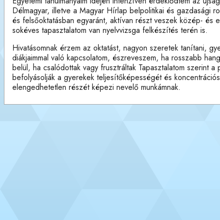
Egyetemi tanulmányaim idején intenzíven érdeklődtem az újságí
Délmagyar, illetve a Magyar Hírlap belpolitikai és gazdasági r
és felsőoktatásban egyaránt, aktívan részt veszek közép- és em
sokéves tapasztalatom van nyelvvizsga felkészítés terén is.
Hivatásomnak érzem az oktatást, nagyon szeretek tanítani, g
diákjaimmal való kapcsolatom, észreveszem, ha rosszabb hangu
belül, ha csalódottak vagy frusztráltak Tapasztalatom szerint a
befolyásolják a gyerekek teljesítőképességét és koncentrációs
elengedhetetlen részét képezi nevelő munkámnak.