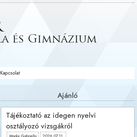
r
la és Gimnázium
Kapcsolat
Ajánló
Tájékoztató az idegen nyelvi
osztályozó vizsgákról
Madai Gabriella
2026.07.11.