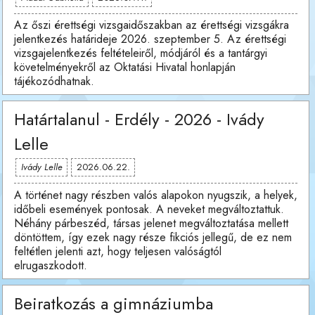
Az őszi érettségi vizsgaidőszakban az érettségi vizsgákra
jelentkezés határideje 2026. szeptember 5. Az érettségi
vizsgajelentkezés feltételeiről, módjáról és a tantárgyi
követelményekről az Oktatási Hivatal honlapján
tájékozódhatnak.
Határtalanul - Erdély - 2026 - Ivády
Lelle
Ivády Lelle
2026.06.22.
A történet nagy részben valós alapokon nyugszik, a helyek,
időbeli események pontosak. A neveket megváltoztattuk.
Néhány párbeszéd, társas jelenet megváltoztatása mellett
döntöttem, így ezek nagy része fikciós jellegű, de ez nem
feltétlen jelenti azt, hogy teljesen valóságtól
elrugaszkodott.
Beiratkozás a gimnáziumba