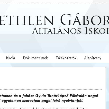
ethlen Gábo
Általános Isko
Iskola
Dokumentumok
Tájékoztatók
Alapítvány
etemen és a Juhász Gyula Tanárképző Főiskolán angol-
 egyetemen szereztem angol leíró nyelvtanból.