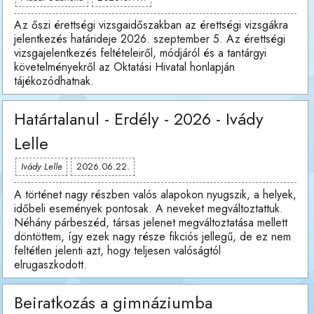
Az őszi érettségi vizsgaidőszakban az érettségi vizsgákra
jelentkezés határideje 2026. szeptember 5. Az érettségi
vizsgajelentkezés feltételeiről, módjáról és a tantárgyi
követelményekről az Oktatási Hivatal honlapján
tájékozódhatnak.
Határtalanul - Erdély - 2026 - Ivády
Lelle
Ivády Lelle
2026.06.22.
A történet nagy részben valós alapokon nyugszik, a helyek,
időbeli események pontosak. A neveket megváltoztattuk.
Néhány párbeszéd, társas jelenet megváltoztatása mellett
döntöttem, így ezek nagy része fikciós jellegű, de ez nem
feltétlen jelenti azt, hogy teljesen valóságtól
elrugaszkodott.
Beiratkozás a gimnáziumba