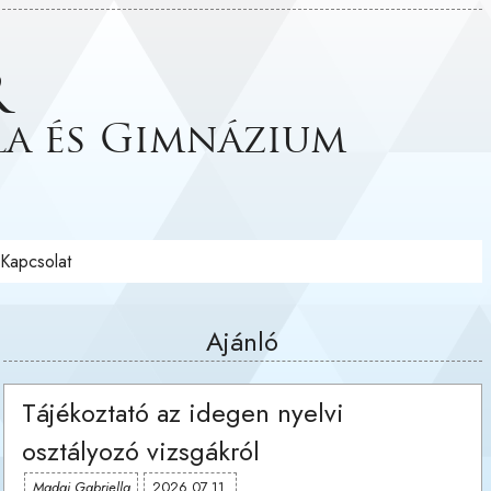
r
la és Gimnázium
Kapcsolat
Ajánló
Tájékoztató az idegen nyelvi
osztályozó vizsgákról
Madai Gabriella
2026.07.11.