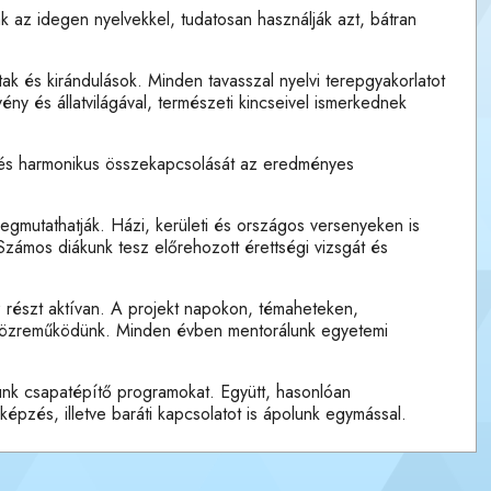
nak az idegen nyelvekkel, tudatosan használják azt, bátran
ak és kirándulások. Minden tavasszal nyelvi terepgyakorlatot
ny és állatvilágával, természeti kincseivel ismerkednek
ztés harmonikus összekapcsolását az eredményes
 megmutathatják. Házi, kerületi és országos versenyeken is
Számos diákunk tesz előrehozott érettségi vizsgát és
 részt aktívan. A projekt napokon, témaheteken,
n közreműködünk. Minden évben mentorálunk egyetemi
ünk csapatépítő programokat. Együtt, hasonlóan
épzés, illetve baráti kapcsolatot is ápolunk egymással.