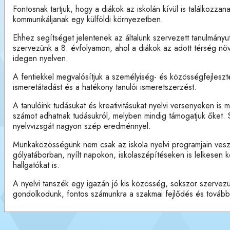
Fontosnak tartjuk, hogy a diákok az iskolán kívül is találkozza
kommunikáljanak egy külföldi környezetben.
Ehhez segítséget jelentenek az általunk szervezett tanulmányut
szervezünk a 8. évfolyamon, ahol a diákok az adott térség növé
idegen nyelven.
A fentiekkel megvalósítjuk a személyiség- és közösségfejles
ismeretátadást és a hatékony tanulói ismeretszerzést.
A tanulóink tudásukat és kreativitásukat nyelvi versenyeken is
számot adhatnak tudásukról, melyben mindig támogatjuk őket. 
nyelvvizsgát nagyon szép eredménnyel.
Munkaközösségünk nem csak az iskola nyelvi programjain vesz
gólyatáborban, nyílt napokon, iskolaszépítéseken is lelkese
hallgatókat is.
A nyelvi tanszék egy igazán jó kis közösség, sokszor szervez
gondolkodunk, fontos számunkra a szakmai fejlődés és továbbk