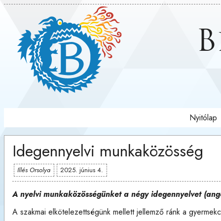
B
Nyitólap
Idegennyelvi munkaközösség
Illés Orsolya
2025. június 4.
A nyelvi munkaközösségünket a négy idegennyelvet (angol
A szakmai elkötelezettségünk mellett jellemző ránk a gyermek